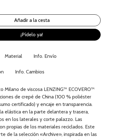
¡Pídelo ya!
Material
Info. Envío
ón
Info. Cambios
nto Milano de viscosa LENZING™ ECOVERO™
rciones de crepé de China (100 % poliéster
umo certificado) y encaje en transparencia.
la elástica en la parte delantera y trasera,
os en los laterales y corte palazzo. Las
n propias de los materiales reciclados. Este
rte de la selección «Archive», inspirada en las