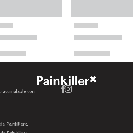
no acumulable con
de Painkillerx.
de Painkillerx.