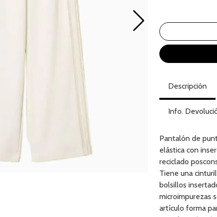
Descripción
Info. Devoluci
Pantalón de pu
elástica con inse
reciclado poscons
Tiene una cinturil
bolsillos insertad
microimpurezas so
artículo forma pa