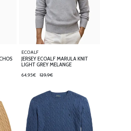
ECOALF
OCHOS
JERSEY ECOALF MARULA KNIT
LIGHT GREY MELANGE
64,95€
129,9€