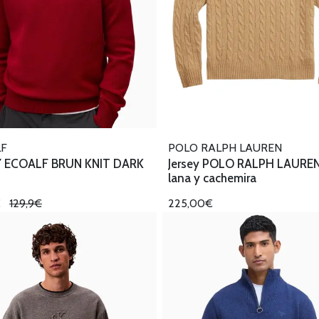
LF
POLO RALPH LAUREN
Y ECOALF BRUN KNIT DARK
Jersey POLO RALPH LAUREN
lana y cachemira
€
129,9€
225,00€