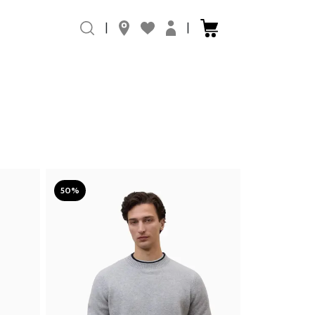
|
|
50%