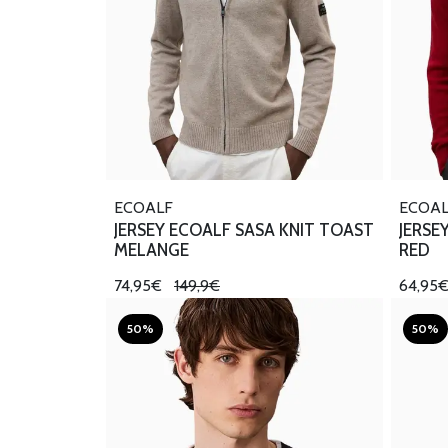
ECOALF
ECOA
JERSEY ECOALF SASA KNIT TOAST
JERSE
MELANGE
RED
74,95€
149,9€
64,95
50%
50%