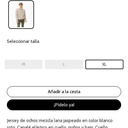
Seleccionar talla
M
L
XL
¡Pídelo ya!
Jersey de ochos mezcla lana jaspeado en color blanco
roto. Canalé elástico en cuello, puños y bajo. Cuello