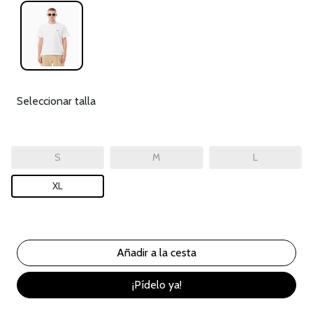
Seleccionar talla
S
M
L
XL
¡Pídelo ya!