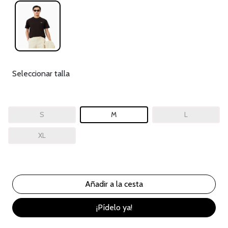
Seleccionar talla
S
M
L
XL
¡Pídelo ya!