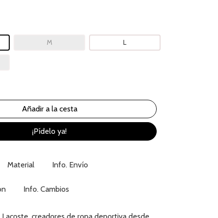
M
L
¡Pídelo ya!
Material
Info. Envío
ón
Info. Cambios
 Lacoste, creadores de ropa deportiva desde