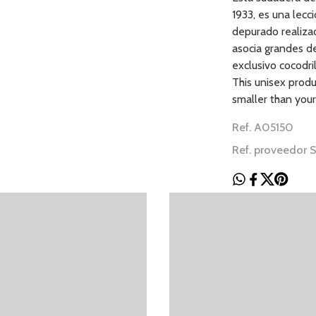
1933, es una lecc
depurado realiza
asocia grandes d
exclusivo cocodri
This unisex produ
smaller than your
Ref. A05150
Ref. proveedor