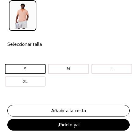
Seleccionar talla
S
M
L
XL
¡Pídelo ya!