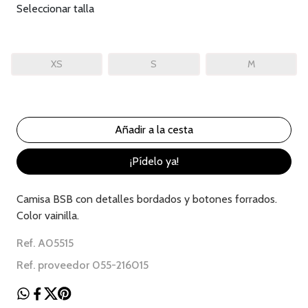
Seleccionar talla
XS
S
M
¡Pídelo ya!
Camisa BSB con detalles bordados y botones forrados.
Color vainilla.
Ref. A05515
Ref. proveedor 055-216015