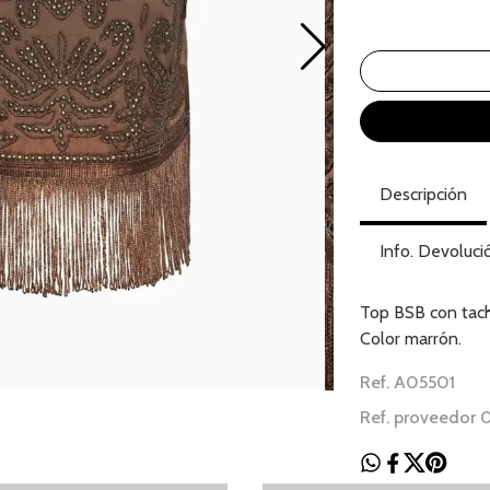
Descripción
Info. Devoluci
Top BSB con tacha
Color marrón.
Ref. A05501
Ref. proveedor