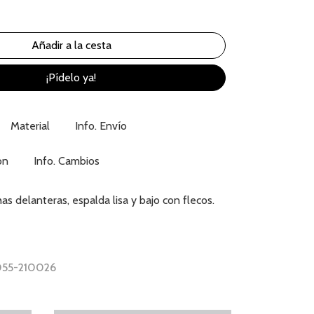
¡Pídelo ya!
Material
Info. Envío
ón
Info. Cambios
s delanteras, espalda lisa y bajo con flecos.
 055-210026