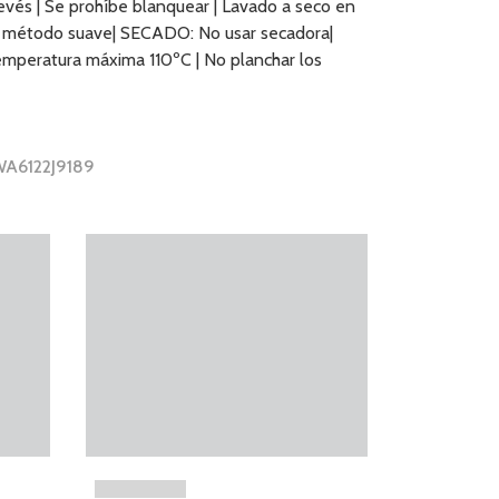
revés | Se prohíbe blanquear | Lavado a seco en
- método suave| SECADO: No usar secadora|
eratura máxima 110ºC | No planchar los
WA6122J9189