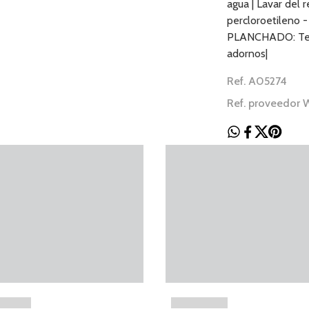
agua | Lavar del 
percloroetileno 
PLANCHADO: Temp
adornos|
Ref. A05274
Ref. proveedor 