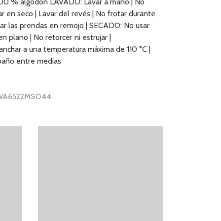
: 100 % algodón LAVADO: Lavar a mano | No
var en seco | Lavar del revés | No frotar durante
ejar las prendas en remojo | SECADO: No usar
n plano | No retorcer ni estrujar |
char a una temperatura máxima de 110 °C |
paño entre medias
r WA6522MS044