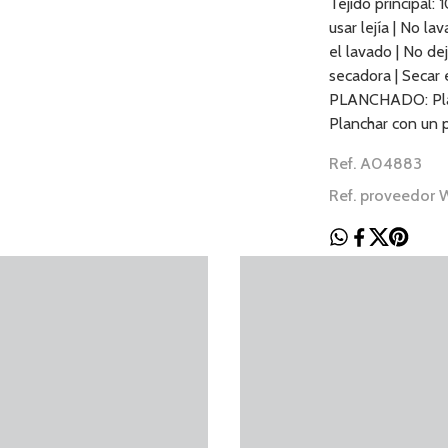
Tejido principal
usar lejía | No la
el lavado | No d
secadora | Secar e
PLANCHADO: Plan
Planchar con un 
Ref. A04883
Ref. proveedo