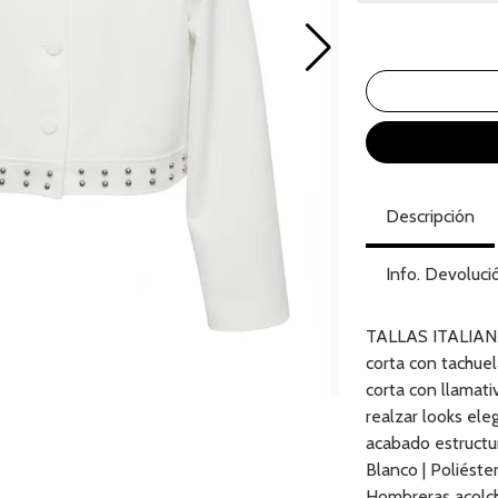
Descripción
Info. Devoluci
TALLAS ITALIANAS
corta con tachuel
corta con llamati
realzar looks el
acabado estructur
Blanco | Poliéste
Hombreras acolcha