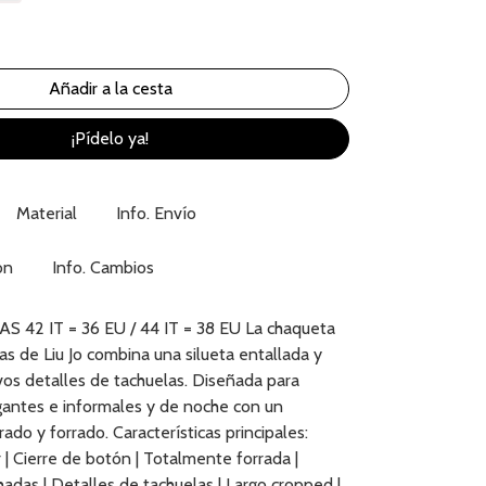
¡Pídelo ya!
Material
Info. Envío
ón
Info. Cambios
 42 IT = 36 EU / 44 IT = 38 EU La chaqueta
as de Liu Jo combina una silueta entallada y
vos detalles de tachuelas. Diseñada para
egantes e informales y de noche con un
ado y forrado. Características principales:
r | Cierre de botón | Totalmente forrada |
das | Detalles de tachuelas | Largo cropped |