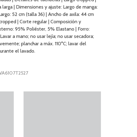
 larga | Dimensiones y ajuste: Largo de manga:
 Largo: 52 cm (talla 36) | Ancho de axila: 44 cm
e cropped | Corte regular | Composición y
xterno: 95% Poliéster, 5% Elastano | Forro:
Lavar a mano; no usar lejía; no usar secadora;
vemente; planchar a máx. 110°C; lavar del
durante el lavado.
 WA6107T2527