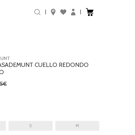
|
|
MUNT
CASADEMUNT CUELLO REDONDO
VO
95€
S
M