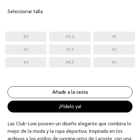
Seleccionar talla
40
40,5
41
42
42,5
43
44
44,5
45
¡Pídelo ya!
Las Club-Low poseen un diseño elegante que combina lo
mejor de la moda y la ropa deportiva. Inspirada en los
archivos y los estilos de running retro de Lacoste, con una