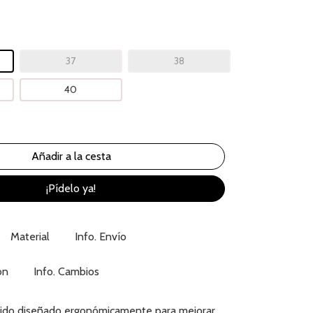
37
38
40
¡Pídelo ya!
Material
Info. Envío
ón
Info. Cambios
sido diseñado ergonómicamente para mejorar