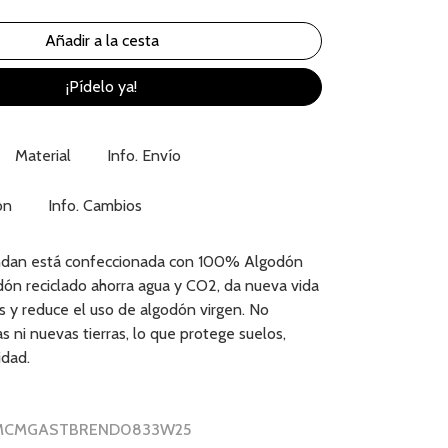
¡Pídelo ya!
Material
Info. Envío
ón
Info. Cambios
ndan está confeccionada con 100% Algodón
odón reciclado ahorra agua y CO2, da nueva vida
es y reduce el uso de algodón virgen. No
as ni nuevas tierras, lo que protege suelos,
idad.
r MCMGASTBREND0833W25