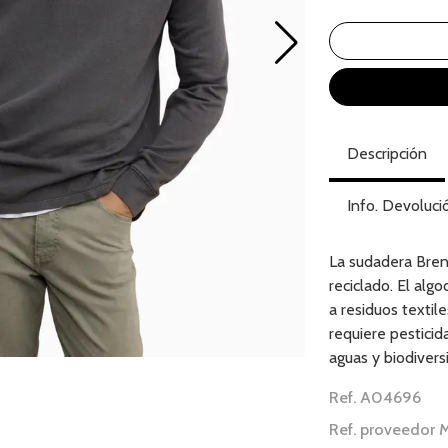
Descripción
Info. Devoluci
La sudadera Bre
reciclado. El alg
a residuos textil
requiere pesticid
aguas y biodivers
Ref. A04696
Ref. proveedo