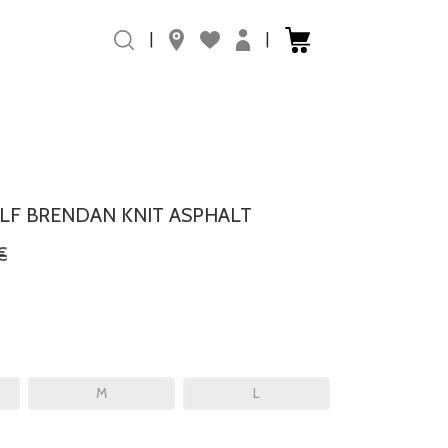
|
|
ALF BRENDAN KNIT ASPHALT
€
M
L