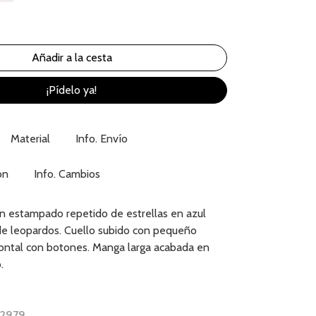
¡Pídelo ya!
Material
Info. Envío
ón
Info. Cambios
n estampado repetido de estrellas en azul
 de leopardos. Cuello subido con pequeño
frontal con botones. Manga larga acabada en
.
32979