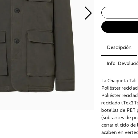
Descripción
Info. Devoluci
La Chaqueta Tali
Poliéster recicl
Poliéster recicl
reciclado (Tex2Te
botellas de PET 
(sobrantes de pr
cerrar el ciclo de
acaben en verted