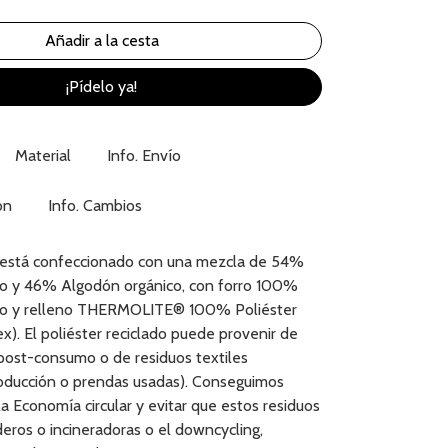
¡Pídelo ya!
Material
Info. Envío
ón
Info. Cambios
 está confeccionado con una mezcla de 54%
ado y 46% Algodón orgánico, con forro 100%
ado y relleno THERMOLITE® 100% Poliéster
x). El poliéster reciclado puede provenir de
post-consumo o de residuos textiles
oducción o prendas usadas). Conseguimos
 la Economía circular y evitar que estos residuos
eros o incineradoras o el downcycling,