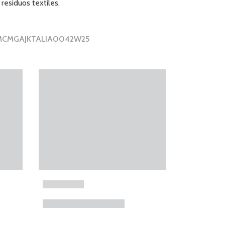
residuos textiles.
r MCMGAJKTALIA0042W25