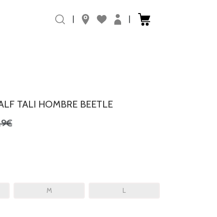
|
|
ALF TALI HOMBRE BEETLE
,9€
M
L