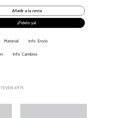
¡Pídelo ya!
Material
Info. Envío
ón
Info. Cambios
 STEVEN 6975