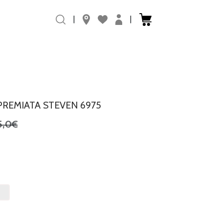
|
|
PREMIATA STEVEN 6975
5,0€