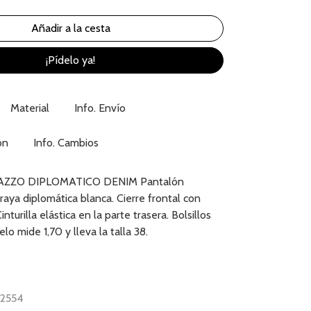
¡Pídelo ya!
Material
Info. Envío
ón
Info. Cambios
ZZO DIPLOMATICO DENIM Pantalón
raya diplomática blanca. Cierre frontal con
nturilla elástica en la parte trasera. Bolsillos
lo mide 1,70 y lleva la talla 38.
32554