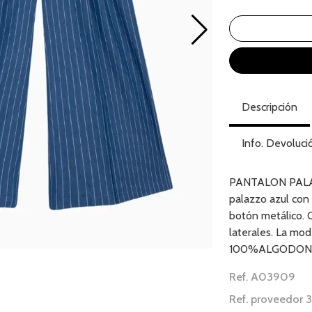
Descripción
Info. Devoluci
PANTALON PALA
palazzo azul con 
botón metálico. Ci
laterales. La mode
100%ALGODON
Ref. A03909
Ref. proveedor 