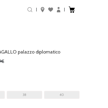
|
|
AGALLO palazzo diplomatico
9€
38
40