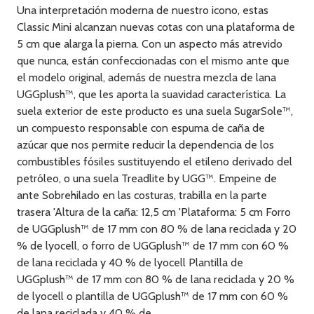
Una interpretación moderna de nuestro icono, estas
Classic Mini alcanzan nuevas cotas con una plataforma de
5 cm que alarga la pierna. Con un aspecto más atrevido
que nunca, están confeccionadas con el mismo ante que
el modelo original, además de nuestra mezcla de lana
UGGplush™, que les aporta la suavidad característica. La
suela exterior de este producto es una suela SugarSole™,
un compuesto responsable con espuma de caña de
azúcar que nos permite reducir la dependencia de los
combustibles fósiles sustituyendo el etileno derivado del
petróleo, o una suela Treadlite by UGG™. Empeine de
ante Sobrehilado en las costuras, trabilla en la parte
trasera 'Altura de la caña: 12,5 cm 'Plataforma: 5 cm Forro
de UGGplush™ de 17 mm con 80 % de lana reciclada y 20
% de lyocell, o forro de UGGplush™ de 17 mm con 60 %
de lana reciclada y 40 % de lyocell Plantilla de
UGGplush™ de 17 mm con 80 % de lana reciclada y 20 %
de lyocell o plantilla de UGGplush™ de 17 mm con 60 %
de lana reciclada y 40 % de