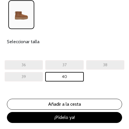
Seleccionar talla
36
37
38
39
40
¡Pídelo ya!