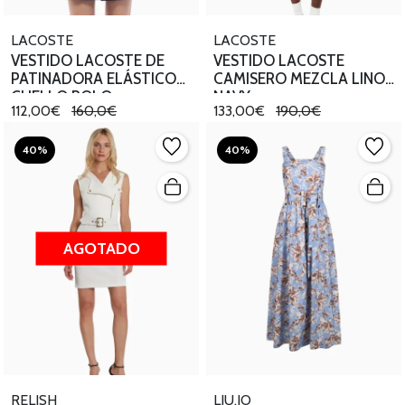
LACOSTE
LACOSTE
VESTIDO LACOSTE DE
VESTIDO LACOSTE
PATINADORA ELÁSTICO
CAMISERO MEZCLA LINO
CUELLO POLO
NAVY
112,00€
160,0€
133,00€
190,0€
40%
40%
AGOTADO
RELISH
LIU.JO