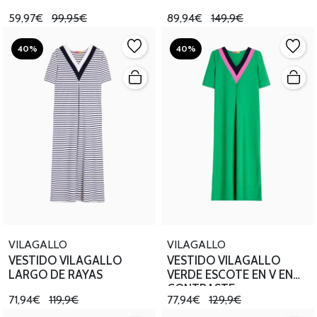
59,97€
99,95€
89,94€
149,9€
40%
40%
VILAGALLO
VILAGALLO
VESTIDO VILAGALLO
VESTIDO VILAGALLO
LARGO DE RAYAS
VERDE ESCOTE EN V EN
CONTRASTE
71,94€
119,9€
77,94€
129,9€