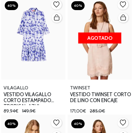
40%
40%
AGOTADO
VILAGALLO
TWINSET
VESTIDO VILAGALLO
VESTIDO TWINSET CORTO
CORTO ESTAMPADO
DE LINO CON ENCAJE
TROPICAL AZUL
89,94€
149,9€
171,00€
285,0€
40%
40%