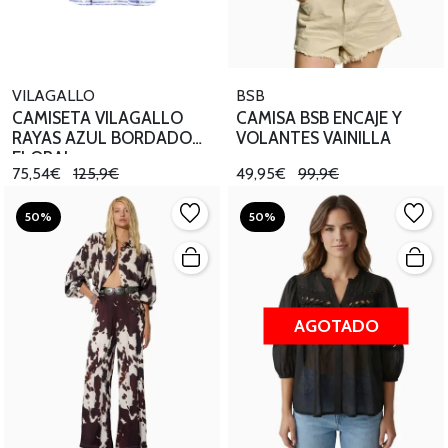
VILAGALLO
BSB
CAMISETA VILAGALLO
CAMISA BSB ENCAJE Y
RAYAS AZUL BORDADO
VOLANTES VAINILLA
FLORAL
75,54€
125,9€
49,95€
99,9€
50%
50%
AGOTADO