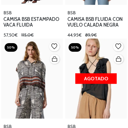
BSB
BSB
CAMISA BSB ESTAMPADO
CAMISA BSB FLUIDA CON
VACA FLUIDA
VUELO CALADA NEGRA
57,50€
115,0€
44,95€
89,9€
50%
50%
AGOTADO
BSB
BSB