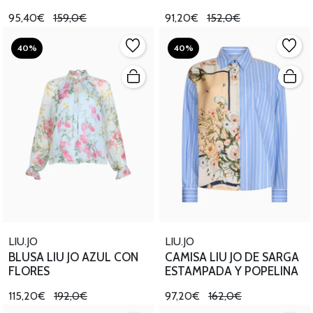
95,40€
159,0€
91,20€
152,0€
40%
40%
LIU.JO
LIU.JO
BLUSA LIU JO AZUL CON
CAMISA LIU JO DE SARGA
FLORES
ESTAMPADA Y POPELINA
115,20€
192,0€
97,20€
162,0€