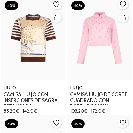
40%
40%
LIU.JO
LIU.JO
CAMISA LIU JO CON
CAMISA LIU JO DE CORTE
INSERCIONES DE SAGRA
CUADRADO CON
ESTAMPADA
BORDADOS JOYA
85,20€
142,0€
103,20€
172,0€
40%
40%