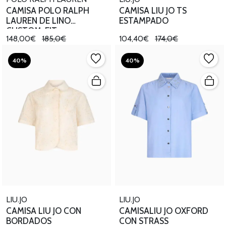
CAMISA POLO RALPH
CAMISA LIU JO TS
LAUREN DE LINO
ESTAMPADO
CUSTOM-FIT
148,00€
185,0€
104,40€
174,0€
40%
40%
LIU.JO
LIU.JO
CAMISA LIU JO CON
CAMISALIU JO OXFORD
BORDADOS
CON STRASS