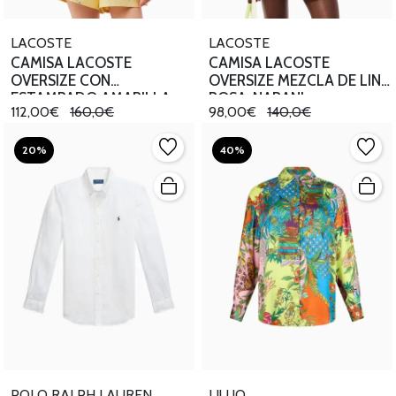
LACOSTE
LACOSTE
CAMISA LACOSTE
CAMISA LACOSTE
OVERSIZE CON
OVERSIZE MEZCLA DE LINO
ESTAMPADO AMARILLA
ROSA-NARANJ
112,00€
160,0€
98,00€
140,0€
20%
40%
POLO RALPH LAUREN
LIU.JO