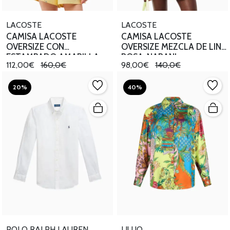
LACOSTE
LACOSTE
CAMISA LACOSTE
CAMISA LACOSTE
OVERSIZE CON
OVERSIZE MEZCLA DE LINO
ESTAMPADO AMARILLA
ROSA-NARANJ
112,00€
160,0€
98,00€
140,0€
20%
40%
POLO RALPH LAUREN
LIU.JO