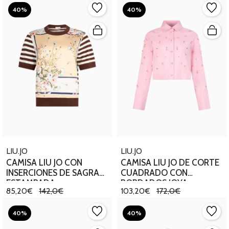
40%
40%
LIU.JO
LIU.JO
CAMISA LIU JO CON
CAMISA LIU JO DE CORTE
INSERCIONES DE SAGRA
CUADRADO CON
ESTAMPADA
BORDADOS JOYA
85,20€
142,0€
103,20€
172,0€
40%
40%