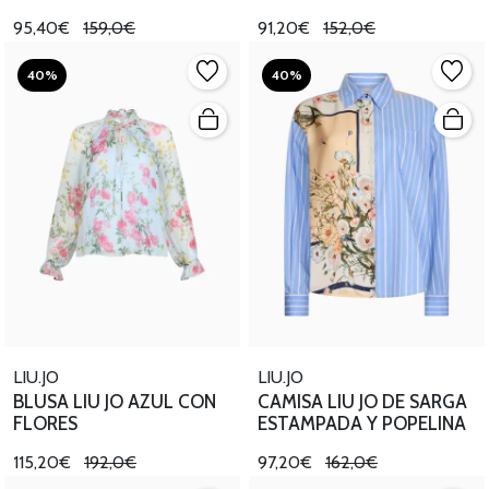
95,40€
159,0€
91,20€
152,0€
40%
40%
LIU.JO
LIU.JO
BLUSA LIU JO AZUL CON
CAMISA LIU JO DE SARGA
FLORES
ESTAMPADA Y POPELINA
115,20€
192,0€
97,20€
162,0€