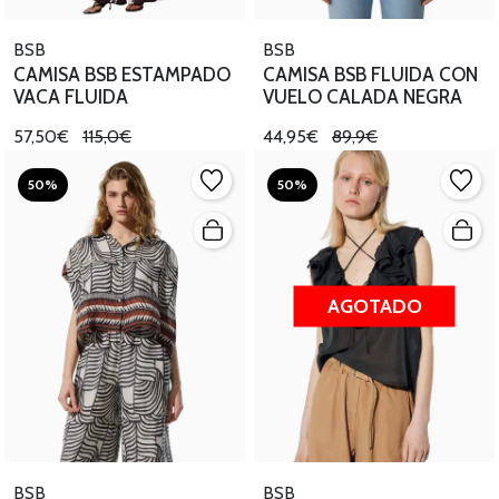
BSB
BSB
CAMISA BSB ESTAMPADO
CAMISA BSB FLUIDA CON
VACA FLUIDA
VUELO CALADA NEGRA
57,50€
115,0€
44,95€
89,9€
50%
50%
AGOTADO
BSB
BSB