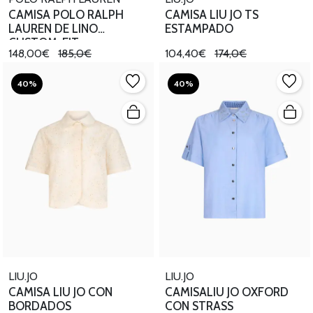
CAMISA POLO RALPH
CAMISA LIU JO TS
LAUREN DE LINO
ESTAMPADO
CUSTOM-FIT
148,00€
185,0€
104,40€
174,0€
40%
40%
LIU.JO
LIU.JO
CAMISA LIU JO CON
CAMISALIU JO OXFORD
BORDADOS
CON STRASS