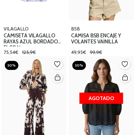
VILAGALLO
BSB
CAMISETA VILAGALLO
CAMISA BSB ENCAJE Y
RAYAS AZUL BORDADO
VOLANTES VAINILLA
FLORAL
75,54€
125,9€
49,95€
99,9€
50%
50%
AGOTADO