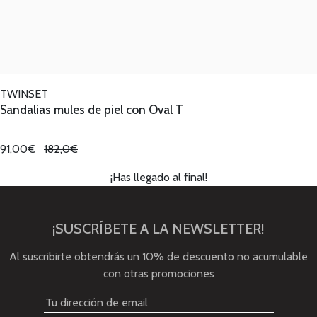
TWINSET
Sandalias mules de piel con Oval T
91,00€
182,0€
¡Has llegado al final!
¡SUSCRÍBETE A LA NEWSLETTER!
Al suscribirte obtendrás un 10% de descuento no acumulable
con otras promociones