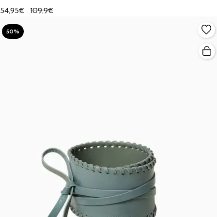
54,95€
109,9€
50%