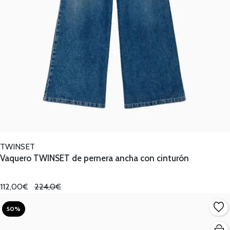
TWINSET
Vaquero TWINSET de pernera ancha con cinturón
112,00€
224,0€
50%