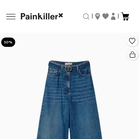
|
|
50%