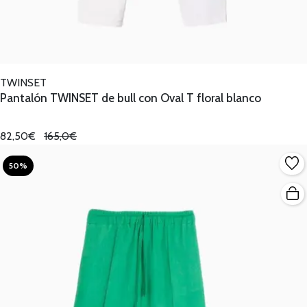
TWINSET
Pantalón TWINSET de bull con Oval T floral blanco
82,50€
165,0€
50%